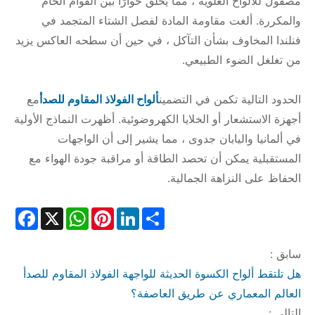
مصقول للألواح العلوية ، مما يخلق حوارًا بين القوام الخام
والمكررة. ألغت مقاومة المادة لفصل الشتاء المتجمد في
فنلندا المخاوف بشأن التآكل ، في حين أن سطحه العاكس يزيد
من تغلغل الضوء الطبيعي.
الحدود التالية تكمن في التضمين
ألواح الفولاذ المقاوم للصدأ
مع
أجهزة الاستشعار أو الخلايا الكهروضوئية. أظهرت النماذج الأولية
في ألمانيا واليابان جدوى ، مما يشير إلى أن الواجهات
المستقبلية يمكن أن تحصد الطاقة أو مراقبة جودة الهواء مع
الحفاظ على النزاهة الجمالية.
cebook
WhatsApp
X
Pinterest
LinkedIn
Share
سابق :
هل تلتقط ألواح الكسوة الحديثة للواجهة الفولاذ المقاوم للصدأ
العالم المعماري عن طريق العاصفة؟
التالي :