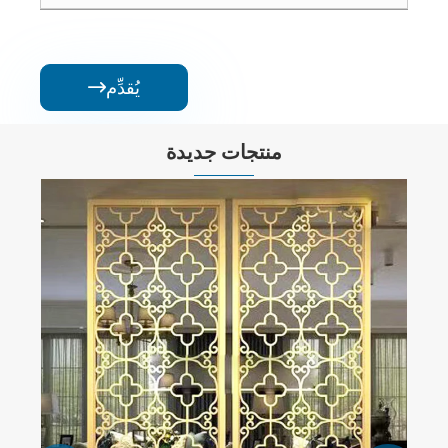
يُقدِّم

منتجات جديدة
خزانة النبيذ ذات درجة حرارة ثابتة من الفولاذ
المقاوم للصدأ
عرض المزيد >>