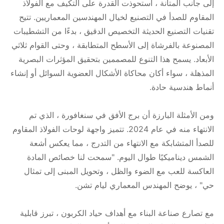
إلى جانب المتانة ، استحوذت القدرة على التكيف مع الفولاذ
المقاوم للصدأ في التصنيع لخيال المهندسين المعماريين. تتيح
تقنيات التصنيع الحديثة التخصيص الدقيق ، بدءًا من التشطيبات
المصنوعة بالفرشاة إلى الأسطح المتطابقة ، وحتى القوام ثلاثي
الأبعاد. يسمح هذا التنوع للمصممين بتحقيق المؤثرات البصرية
المذهلة ، سواء أكان محاكاة الأشكال العضوية السوائل أو إنشاء
أنماط هندسية حادة.
ومن الأمثلة البارزة أن برج الأفق في سنغافورة ، الذي تم
الانتهاء منه في عام 2024. تتميز واجهة لوحات الفولاذ المقاوم
للصدأ المتشابكة مع الانتهاء من التدرج ، مما يعكس أشعة
الشمس ديناميكيًا طوال اليوم. "سمحت لنا خصائص المادة
العاكسة للعب مع الضوء والظل ، وتحويل المبنى إلى تمثال
حي" ، يوضح المهندس المعماري ليام تشن.
مع تصارع صناعة البناء مع أهداف حياد الكربون ، تبرز قابلية