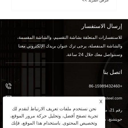
إرسال الاستفسار
للاستفسارات المتعلقة بشاشة التقسيم، والشاشة المقسمة،
والشاشة المنفصلة، ​​يرجى ترك عنوان بريدك الإلكتروني معنا
وسنتواصل معك خلال 24 ساعة.
اتصل بنا
+86-15989432460
info@byx-steel.com
X
نحن نستخدم ملفات تعريف الارتباط لنقدم لك
رقم 21، منطقة ووفوي الصناعية، بينغنان، مدينة بينجتشو، شارع
تجربة تصفح أفضل، وتحليل حركة مرور الموقع،
جويتشنغ، منطقة نانهاي، مدينة فوشان، مقاطعة قوانغدونغ، الصين
وتخصيص المحتوى. باستخدام هذا الموقع، فإنك