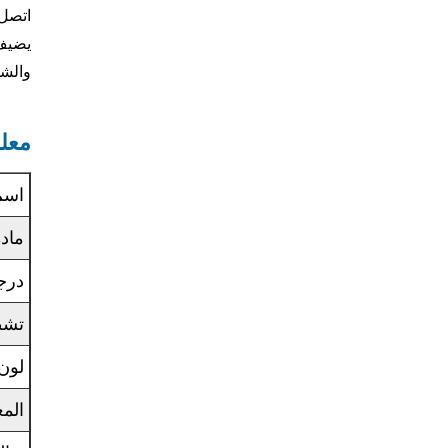
اتصل 
يضيف 
والش
معلو
اسم
ماد
درج
تشط
لون 
الم