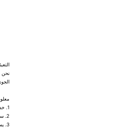
التعب
نحن ن
الجوي
معلو
1. خدمة التخصيص: الأحجام والأنماط المخصصة المتاحة بناءً على متطلبات العملاء.
2. سيعمل فريق الخبراء لدينا بشكل وثيق معك لضمان تحقيق رؤيتك.
3. يسعدنا دائمًا مساعدتك في إيجاد الحل الأمثل للمساحة الخاصة بك.