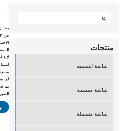
بعد أن
الاحتي
منتجات
المصن
لأية 
لمساعد
شاشة التقسيم
متمرسً
لما بع
شاشة مقسمة
الصبر
شاشة منفصلة