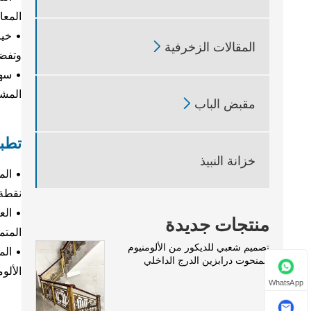
المعا
• خيا

المقالات الزخرفية
وتفضي
• سهو
المشغ

مقبض الباب
تطبي
خزانة النبيذ
• الم
نقطة 
• الع
منتجات جديدة
المتم
تصميم شعبي للديكور من الألومنيوم
• الم
المنحوت درابزين الدرج الداخلي
الألو
WhatsApp