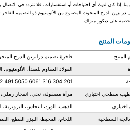
بنا: إذا كان لديك أي احتياجات أو استفسارات، فلا تتردد في الاتصال 
درابزين الدرج المنحوت المصنوع من الألومنيوم ذو التصميم الفاخر سحر
خصية على ديكور منزلك.
مات المنتج
 المنتج
فاخرة تصميم درابزين الدرج المنحو
ة
الفولاذ المقاوم للصدأ، الألومنيوم،
ة
201 304 316 5M52 491 5050 6061 إلخ.
يب سطحي اختياري
مرآة مصقولة، نحي، انفجار رملي،
اختياري
الذهب، الورد، النحاس، البرونزية، ا
عالجة السطحية
اللحام، المحيط، الليزر القطع، الق