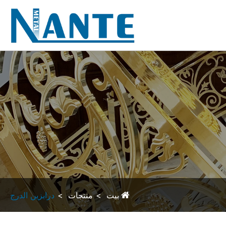
بيت
منتجات
درابزين الدرج