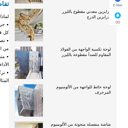
تفاص
E-Mail
درابزين معدني مقطوع بالليزر
لماذا
لدرابزين الدرج
QQ
• حرف
كل ق
• تصم
من ال
لوحة تكسية الواجهة من الفولاذ
المقاوم للصدأ مقطوعة بالليزر
• متي
الأداء
• ترك
المثا
لوحة حائط للواجهة من الألومنيوم
المزخرف
شاشة منفصلة منحوتة من الألومنيوم