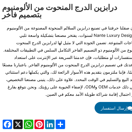
درابزين الدرج المنحوت من الألومنيوم
بتصميم فاخر
 صقلنا حرفتنا في تصنيع درابزين السلالم المنحوتة المصنوعة من الألومنيوم
من Nante Luxury Design لسنوات، يفتخر مصنعنا بتشكيلة واسعة تلبي
اجات المتنوعة. تضمن الجودة التي لا مثيل لها لدرابزين الدرج المنحوت
وع من الألومنيوم ذو التصميم الفاخر التكامل السلس في التطبيقات المختلفة.
استفسارات أو متطلبات، فإن خدمتنا السريعة عبر الإنترنت على استعداد
تك في تصميم درابزين الدرج المنحوت من الألومنيوم الفاخر. باعتبارنا مصنعًا
ا، فإننا ملتزمون بتقديم هذه الأسوار الرائعة لك، والتي يكملها دعم استثنائي
د البيع والتسليم في الوقت المحدد. علاوة على ذلك، يتبنى مصنعنا التخصيص،
بما في ذلك خدمات OEM وODM، لإضفاء الحيوية على رؤيتك. ونحن نتوقع بفارغ
 احتمال إقامة شراكة طويلة الأمد معكم في الصين.
إرسال استفسار
cebook
WhatsApp
X
Pinterest
LinkedIn
Share