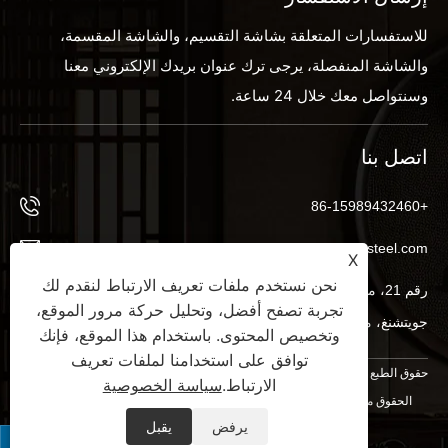
للاستفسارات المتعلقة بشاشة التقسيم، والشاشة المقسمة،
والشاشة المنفصلة، ​​يرجى ترك عنوان بريدك الإلكتروني معنا
وسنتواصل معك خلال 24 ساعة.
اتصل بنا
+86-15989432460
info@byx-steel.com
X
نحن نستخدم ملفات تعريف الارتباط لنقدم لك
رقم 21، منطقة ووفوي الصناعية، بينغنان، مدينة بينجتشو، شارع
تجربة تصفح أفضل، وتحليل حركة مرور الموقع،
جويتشنغ، منطقة نانهاي، مدينة فوشان، مقاطعة قوانغدونغ، الصين
وتخصيص المحتوى. باستخدام هذا الموقع، فإنك
توافق على استخدامنا لملفات تعريف
حقوق الطبع والنشر © 2024 شركة فوشان نانت للمنتجات المعدنية المحدودة. جميع
الارتباط.
سياسة الخصوصية
الحقوق محفوظة.
XML
|
RSS
|
Sitemap
|
Links
|
سياسة الخصوصية
|
يرفض
يقبل